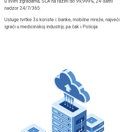
u svim zgradama, SLA na razini do 99,999%, 24-satni
nadzor 24/7/365.
Usluge tvrtke 3s koriste i: banke, mobilne mreže, najveći
igrači u medicinskoj industriji, pa čak i Policija.