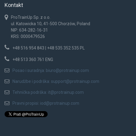
Kontakt
ProTrainUp Sp. z o.o.
ul. Katowicka 10, 41-500 Chorzów, Poland
NIP: 634-282-16-31
KRS: 0000479526
+48 516 954 843 | +48 535 352 535 PL
+48 513 360 761 ENG
Posao i suradnja:
biuro@protrainup.com
Narudžbe i podrška:
support@protrainup.com
Tehnička podrška:
it@protrainup.com
Pravni propisi:
iod@protrainup.com