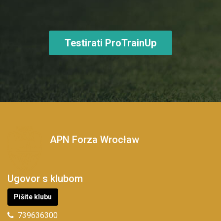
Testirati ProTrainUp
APN Forza Wrocław
Ugovor s klubom
Pišite klubu
739636300