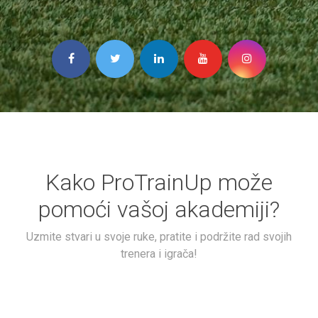
Kako ProTrainUp može
pomoći vašoj akademiji?
Uzmite stvari u svoje ruke, pratite i podržite rad svojih
trenera i igrača!